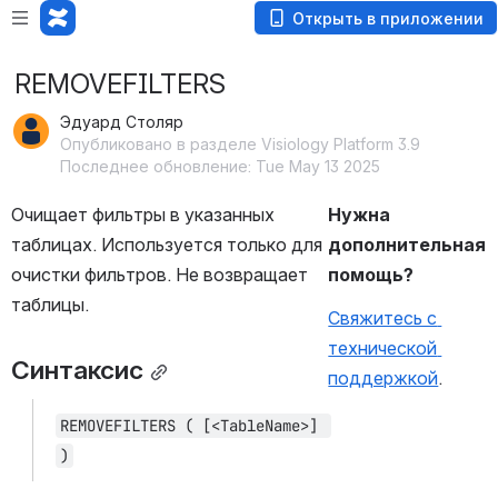
Открыть в приложении
REMOVEFILTERS
Эдуард Столяр
Опубликовано в разделе Visiology Platform 3.9
Последнее обновление: Tue May 13 2025
Очищает фильтры в указанных 
Нужна 
таблицах. Используется только для 
дополнительная 
очистки фильтров. Не возвращает 
помощь?
таблицы.
Свяжитесь с 
технической 
Синтаксис
поддержкой
.
REMOVEFILTERS ( [<TableName>] 
)