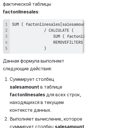
фактической таблицы 
factonlinesales
:
SUM ( factonlinesales
[
salesamount
]
                  SUM ( factonlinesales
[
salesamoun
              )
Данная формула выполняет 
следующие действия:
Суммирует столбец 
salesamount
 в таблице 
factonlinesales
 для всех строк, 
находящихся в текущем 
контексте данных.
Выполняет вычисление, которое 
суммирует столбец 
salesamount