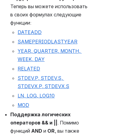
Теперь вы можете использовать 
в своих формулах следующие 
функции:
DATEADD
SAMEPERIODLASTYEAR
YEAR, ​QUARTER, ​MONTH, ​
WEEK, ​DAY
RELATED
STDEV.P, STDEV.S, 
STDEVX.P, STDEVX.S
LN, LOG, LOG10
MOD
Поддержка логических 
операторов && и ||
. Помимо 
функций 
AND 
и 
OR
,
вы также 