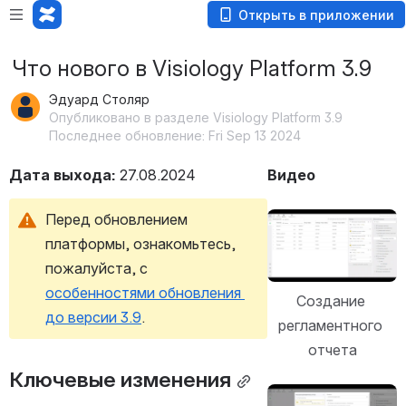
Открыть в приложении
Что нового в Visiology Platform 3.9
Эдуард Столяр
Опубликовано в разделе Visiology Platform 3.9
Последнее обновление: Fri Sep 13 2024
Дата выхода: 
27.08.2024
Видео
Перед обновлением 
Открыть файл «»
платформы, ознакомьтесь, 
пожалуйста, с 
особенностями обновления 
Создание 
до версии 3.9
.
регламентного 
отчета
Ключевые изменения
Открыть файл «»