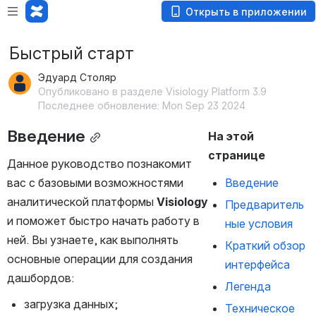
Открыть в приложении
Быстрый старт
Эдуард Столяр
Опубликовано в разделе Visiology Platform 3.9
Последнее обновление: Mon Sep 23 2024
Введение
На этой 
странице
Данное руководство познакомит 
вас с базовыми возможностями 
Введение
аналитической платформы 
Visiology 
Предваритель
и поможет быстро начать работу в
ные условия
ней. Вы узнаете, как выполнять 
Краткий обзор 
основные операции для создания 
интерфейса
дашбордов:
Легенда
загрузка данных;
Техническое 