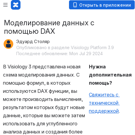
Открыть в приложении
Моделирование данных с
помощью DAX
Эдуард Столяр
Опубликовано в разделе Visiology Platform 3.9
Последнее обновление: Mon Jul 29 2024
В Visiology 3
представлена новая 
Нужна 
схема моделирования данных. С 
дополнительная 
помощью формул, в которых 
помощь?
используются DAX функции, вы 
Свяжитесь с 
можете производить вычисления, 
технической 
результатом которых будут новые 
поддержкой
.
данные, которые вы можете затем 
использовать для углубленного 
анализа данных и создания более 