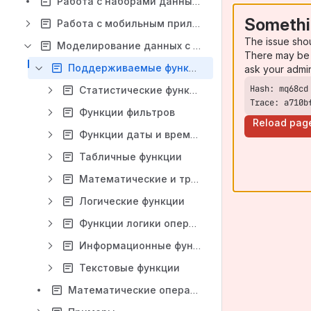
Работа с наборами данных Visiology в Excel
Somethi
Работа с мобильным приложением Visiology
The issue sho
Моделирование данных с помощью DAX
There may be 
Поддерживаемые функции DAX
ask your admi
Статистические функции
Trace: a710b
Функции фильтров
Reload pag
Функции даты и времени
Табличные функции
Математические и тригонометрические функции
Логические функции
Функции логики операций со временем
Информационные функции
Текстовые функции
Математические операторы