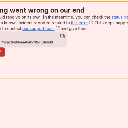
ng went wrong on our end
uld resolve on its own. In the meantime, you can check the
status p
a known incident reported related to
this error
, (opens new win
. If it keeps happe
n to contact
our support team
, (opens new window)
and give them:
f75cac848d4aa0405706f10ebd8
e