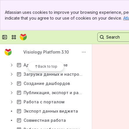
Banner
Atlassian uses cookies to improve your browsing experience, per
Top Bar
Content
indicate that you agree to our use of cookies on your device.
Atl
Sidebar
Results will update as you type.
Main Content
Collapse sidebar
Switch sites or apps
Что нового в Visiology Platform 3.10
Быстрый старт
Visiology Platform 3.10
Общая информация
Администрирование
Back to top
Загрузка данных и настройка модели данных
Создание дашбордов
Публикация, экспорт и рассылка дашбордов
Работа с порталом
Экспорт данных виджета
Совместная работа