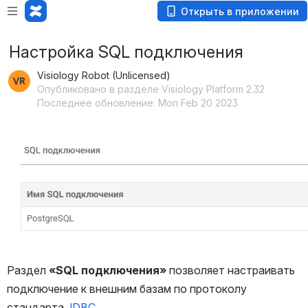
Открыть в приложении
Настройка SQL подключения
Visiology Robot (Unlicensed)
Опубликовано в разделе Visiology Platform 2.32
Последнее обновление: Mon Feb 20 2023
Открыть файл «»
Раздел 
«SQL подключения»
 позволяет настраивать 
подключение к внешним базам по протоколу 
стандарта 
JDBC
.