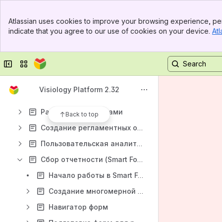
Общая информация
Banner
Работа с порталом
Atlassian uses cookies to improve your browsing experience, per
Top Bar
indicate that you agree to our use of cookies on your device.
Atl
Руководство администратора
Sidebar
Main Content
Быстрый старт
Collapse sidebar
Switch sites or apps
Загрузка данных и создание многомерной модели данных
Создание дашбордов
Visiology Platform 2.32
Публикация дашбордов
Работа с дашбордами
Back to top
Создание регламентных отчетов
Пoльзовательская аналитика
Сбор отчетности (Smart Forms)
Начало работы в Smart Forms
Создание многомерной модели данных в Smart Forms
Навигатор форм