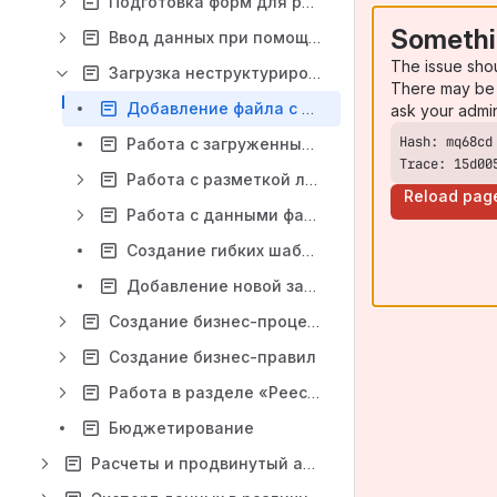
Подготовка форм для работы с данными
Somethi
Ввод данных при помощи форм
The issue sho
Загрузка неструктурированных Excel файлов
There may be 
Добавление файла с данными
ask your admi
Работа с загруженным файлом
Trace: 15d00
Работа с разметкой листа
Reload pag
Работа с данными файлов
Создание гибких шаблонов
Добавление новой записи справочника через Viloader
Создание бизнес-процессов
Сoздание бизнес-правил
Работа в разделе «Реестровый ввод»
Бюджетирование
Расчеты и продвинутый анализ