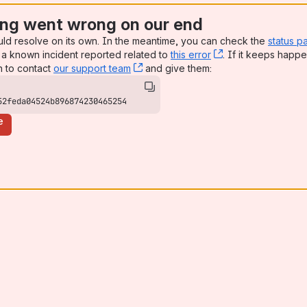
ng went wrong on our end
uld resolve on its own. In the meantime, you can check the
status p
a known incident reported related to
this error
, (opens new win
. If it keeps happe
n to contact
our support team
, (opens new window)
and give them:
52feda04524b896874230465254
e