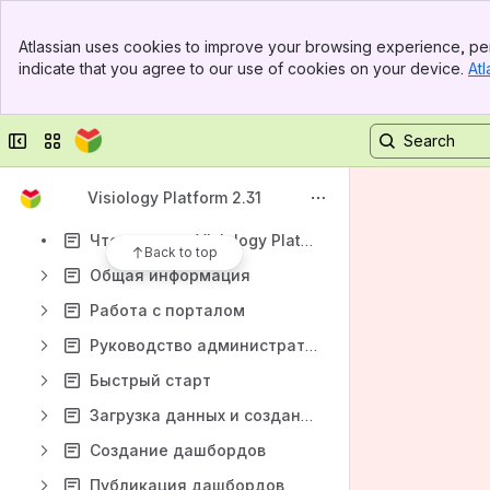
Apps
Banner
Atlassian uses cookies to improve your browsing experience, per
Top Bar
indicate that you agree to our use of cookies on your device.
Atl
Sidebar
Main Content
Collapse sidebar
Switch sites or apps
Content
Results will update as you type.
Visiology Platform 2.31
Что нового в Visiology Platform 2.31
Back to top
Общая информация
Работа с порталом
Руководство администратора
Быстрый старт
Загрузка данных и создание многомерной модели данных
Создание дашбордов
Публикация дашбордов