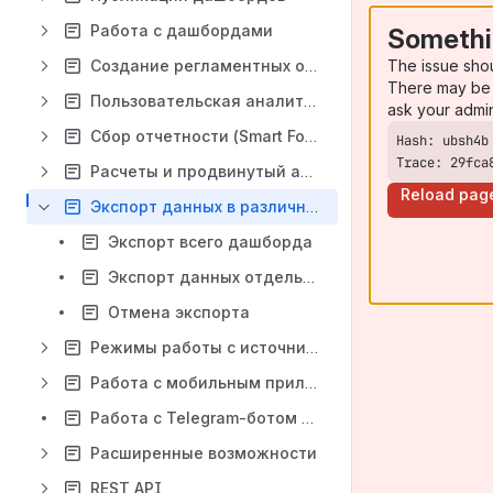
Работа с дашбордами
Somethi
The issue sho
Создание регламентных отчетов
There may be 
Пoльзовательская аналитика
ask your admi
Сбор отчетности (Smart Forms)
Trace: 29fca
Расчеты и продвинутый анализ
Reload pag
Экспорт данных в различные форматы
Экспорт всего дашборда
Экспорт данных отдельного виджета
Отмена экспорта
Режимы работы с источником данных
Работа с мобильным приложением Visiology
Работа с Telegram-ботом ViTalk
Расширенные возможности
REST API