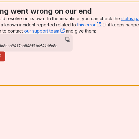
ng went wrong on our end
uld resolve on its own. In the meantime, you can check the
status p
a known incident reported related to
this error
, (opens new win
. If it keeps happe
n to contact
our support team
, (opens new window)
and give them:
8a6dba9417aa846f1b6f44dfc8a
e