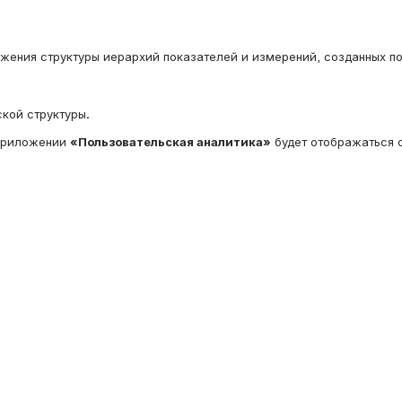
ажения структуры иерархий показателей и измерений, созданных п
кой структуры
.
приложении 
«Пользовательская аналитика»
 будет отображаться 