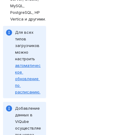
MySQL, 
PostgreSQL, HP 
Vertica и другими.
Для всех 
типов 
загрузчиков 
можно 
настроить 
автоматичес
кое 
обновление 
по 
расписанию.
Добавление 
данных в 
ViQube 
осуществляе
тся через 