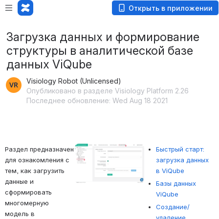
Открыть в приложении
Загрузка данных и формирование
структуры в аналитической базе
данных ViQube
Visiology Robot (Unlicensed)
Опубликовано в разделе Visiology Platform 2.26
Последнее обновление: Wed Aug 18 2021
Раздел предназначен 
Открыть файл «»
Быстрый старт:
для ознакомления с 
загрузка данных
тем, как загрузить 
в ViQube
данные и 
Базы данных
сформировать 
ViQube
многомерную 
Создание/
модель в 
удаление