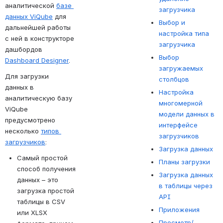
аналитической 
базе 
загрузчика
данных ViQube
 для 
Выбор и
дальнейшей работы 
настройка типа
с ней в конструкторе 
загрузчика
дашбордов 
Выбор
Dashboard Designer
.
загружаемых
Для загрузки 
столбцов
данных в 
Настройка
аналитическую базу 
многомерной
ViQube 
модели данных в
предусмотрено 
интерфейсе
несколько 
типов 
загрузчиков
загрузчиков
:
Загрузка данных
Самый простой 
Планы загрузки
способ получения 
Загрузка данных
данных – это 
в таблицы через
загрузка простой 
API
таблицы в CSV 
Приложения
или XLSX 
Просмотр/