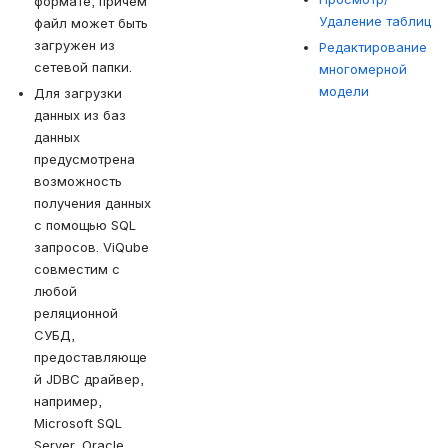
формате, причем 
Удаление таблиц
файл может быть 
загружен из 
Редактирование
сетевой папки.
многомерной
модели
Для загрузки 
данных из баз 
данных 
предусмотрена 
возможность 
получения данных 
с помощью SQL 
запросов. ViQube 
совместим с 
любой 
реляционной 
СУБД, 
предоставляюще
й JDBC драйвер, 
например, 
Microsoft SQL 
Server, Oracle, 