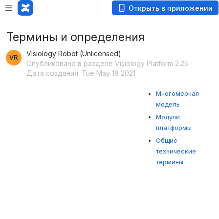
Открыть в приложении
Термины и определения
Visiology Robot (Unlicensed)
Опубликовано в разделе Visiology Platform 2.25
Дата создания: Tue May 18 2021
Многомерная
модель
Модули
платформы
Общие
технические
термины