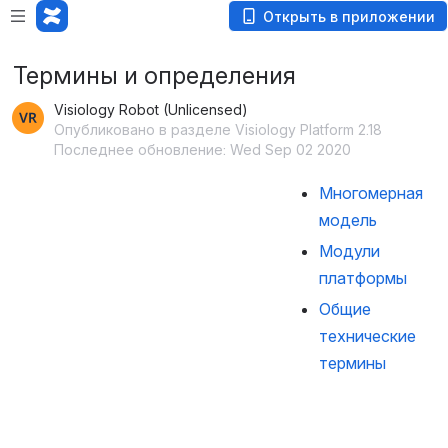
Открыть в приложении
Термины и определения
Visiology Robot (Unlicensed)
Опубликовано в разделе Visiology Platform 2.18
Последнее обновление: Wed Sep 02 2020
Многомерная
модель
Модули
платформы
Общие
технические
термины