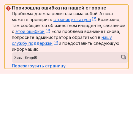
Произошла ошибка на нашей стороне
Проблема должна решиться сама собой. А пока
можете проверить
страницу статуса
, (opens new win
. Возможно,
там сообщается об известном инциденте, связанном
с
этой ошибкой
, (opens new window)
. Если проблема возникнет снова,
попросите администратора обратиться в
нашу
службу поддержки
, (opens new window)
и предоставить следующую
информацию.
Хэш: 8vmgd0
Перезагрузить страницу