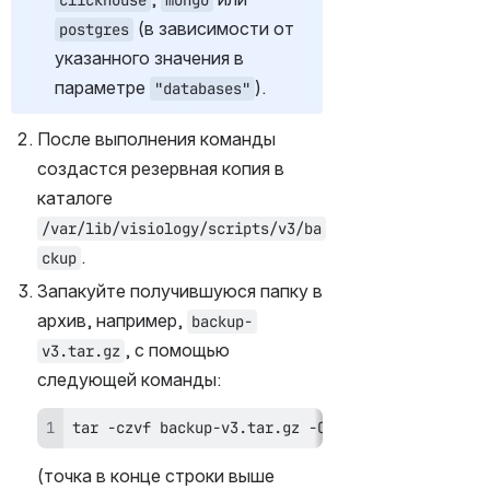
clickhouse
mongo
 (в зависимости от 
postgres
указанного значения в 
параметре 
).
"databases"
После выполнения команды 
создастся резервная копия в 
каталоге 
/var/lib/visiology/scripts/v3/ba
.
ckup
Запакуйте получившуюся папку в 
архив, например, 
backup-
, с помощью 
v3.tar.gz
следующей команды:
tar -czvf backup-v3.tar.gz -C /var/lib/visiolog
(точка в конце строки выше 