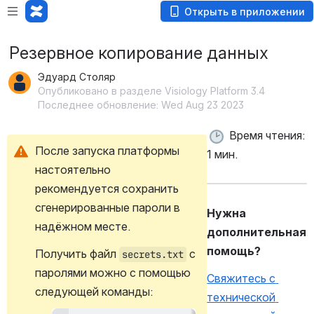
Открыть в приложении
Резервное копирование данных
Эдуард Столяр
Опубликовано в разделе Visiology Platform 3.4
Последнее обновление: Wed Aug 23 2023
 Время чтения: 
После запуска платформы 
1 мин.
настоятельно 
рекомендуется сохранить 
сгенерированные пароли в 
Нужна 
надёжном месте.
дополнительная 
помощь?
Получить файл 
 с 
secrets.txt
паролями можно с помощью 
Свяжитесь с 
следующей команды:
технической 