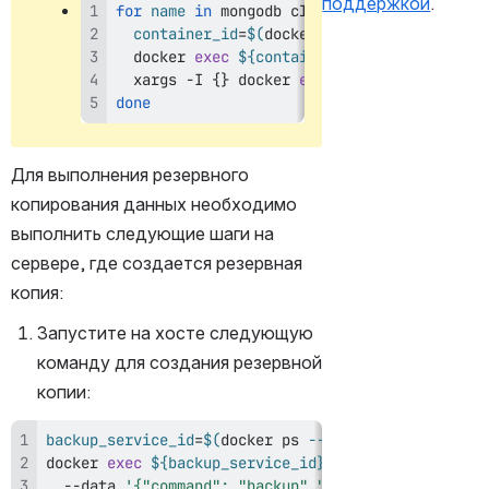
поддержкой
.
for
name
in
 mongodb clickhouse keycloak mi
container_id
=
$(
docker
ps
|
grep
 visiolog
docker
exec
${container_id}
ls
 /run/secr
xargs
 -I 
{
}
docker
exec
 -i 
${container_i
done
Для выполнения резервного 
копирования данных необходимо 
выполнить следующие шаги на 
сервере, где создается резервная 
копия:
Запустите на хосте следующую 
команду для создания резервной 
копии:
backup_service_id
=
$(
docker
ps
 --format 
"{{.Names}}
docker
exec
${backup_service_id}
curl
 -sLv --reque
  --data 
'{"command": "backup","databases":["mongo