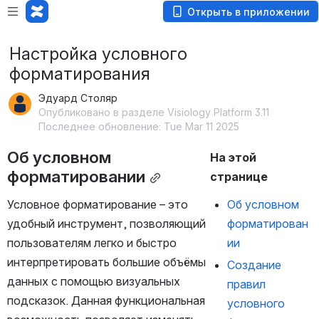
Открыть в приложении
Настройка условного
форматирования
Эдуард Столяр
Опубликовано в разделе Visiology Platform 3.11
Последнее обновление: Tue Mar 11 2025
Об условном 
На этой 
форматировании
странице
Условное форматирование – это 
Об условном 
удобный инструмент, позволяющий 
форматирован
пользователям легко и быстро 
ии
интерпретировать большие объёмы 
Создание 
данных с помощью визуальных 
правил 
подсказок. Данная функциональная 
условного 