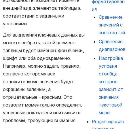
возможность позволяет изменять 
форматирован
внешний вид элементов таблицы в 
ия
соответствии с заданными 
Сравнение 
условиями.
значений с 
константой
Для выделения ключевых данных вы 
Сравнение 
можете выбрать, какой элемент 
диапазонов
таблицы будет изменен: фон ячейки, 
шрифт или оба одновременно. 
Настройка 
Например, можно задать правило, 
условия 
согласно которому все 
столбца 
положительные значения будут 
которое 
окрашены зеленым, а 
зависит от 
отрицательные – красным. Это 
значения 
позволит моментально определить 
текстовой 
успешные показатели или выявить 
меры 
проблемы, требующие внимания.
Редактирован