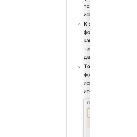
только к значениям в я
исключая итоги.
К значениям и итог
форматирование расп
как на значения в обыч
так и на ячейки с итог
данными.
Только к итогам
 – 
форматирование прим
исключительно к ячейк
итоговыми данными.
Открыть файл «»