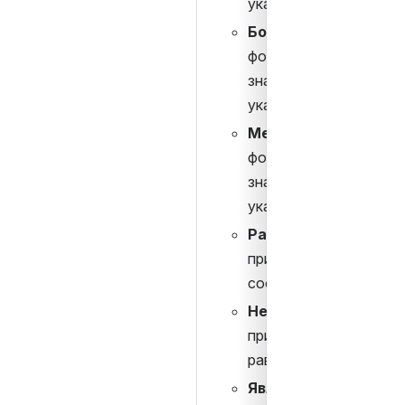
указанного числа.
Больше или равно
 - 
форматирование приме
значение больше или р
указанному числу.
Меньше или равно
 – 
форматирование приме
значение меньше или р
указанному числу.
Равно
 – форматирован
применяется, если зна
соответствует указан
Не равно
 – форматиро
применяется, если зна
равно указанному чис
Является пустым
 – 