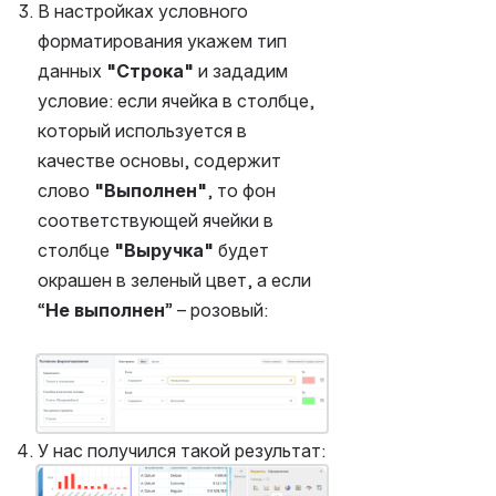
В настройках условного 
форматирования укажем тип 
данных 
"Строка"
 и зададим 
условие: если ячейка в столбце, 
который используется в 
качестве основы, содержит 
слово 
"Выполнен"
, то фон 
соответствующей ячейки в 
столбце 
"Выручка"
 будет 
окрашен в зеленый цвет, а если 
“
Не выполнен
” – розовый:
Открыть файл «»
У нас получился такой результат:
Открыть файл «»