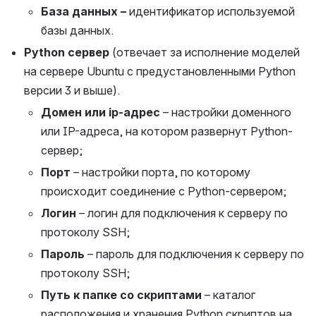
База данных – 
идентификатор используемой 
базы данных.
Python сервер
 (отвечает за исполнение моделей 
на сервере Ubuntu с предустановленными Python 
версии 3 и выше).
Домен или ip-адрес
 – настройки доменного 
или IP-адреса, на котором развернут Python-
сервер;
Порт
 – настройки порта, по которому 
происходит соединение с Python-сервером;
Логин
 – логин для подключения к серверу по 
протоколу SSH;
Пароль
 – пароль для подключения к серверу по 
протоколу SSH;
Путь к папке со скриптами
 – каталог 
расположения и хранения Python скриптов на 