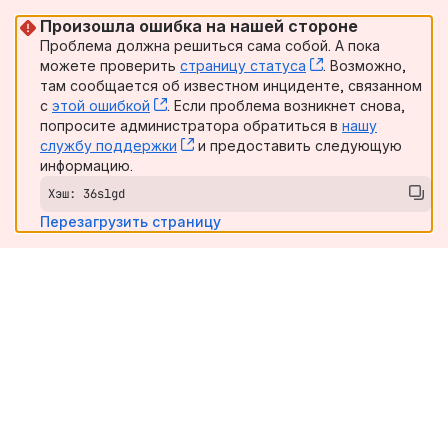
Произошла ошибка на нашей стороне
Проблема должна решиться сама собой. А пока
можете проверить
страницу статуса
, (opens new win
. Возможно,
там сообщается об известном инциденте, связанном
с
этой ошибкой
, (opens new window)
. Если проблема возникнет снова,
попросите администратора обратиться в
нашу
службу поддержки
, (opens new window)
и предоставить следующую
информацию.
Хэш: 36slgd
Перезагрузить страницу