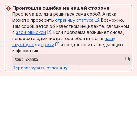
Произошла ошибка на нашей стороне
Проблема должна решиться сама собой. А пока
можете проверить
страницу статуса
, (opens new win
. Возможно,
там сообщается об известном инциденте, связанном
с
этой ошибкой
, (opens new window)
. Если проблема возникнет снова,
попросите администратора обратиться в
нашу
службу поддержки
, (opens new window)
и предоставить следующую
информацию.
Хэш: 2khhk2
Перезагрузить страницу